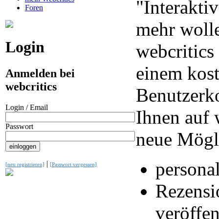
"Interaktiv
Foren
mehr wolle
Login
webcritics
einem kos
Anmelden bei
webcritics
Benutzerko
Login / Email
Ihnen auf 
Passwort
neue Mögl
personal
|
[neu registrieren]
[Passwort vergessen]
Rezensi
veröffen