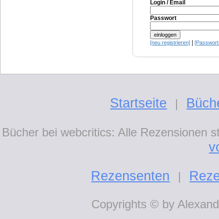
Login / Email
Passwort
|
[neu registrieren]
[Passwort
Startseite
Büch
|
Bücher bei webcritics: Alle Rezensionen 
v
Rezensenten
Reze
|
Copyrights © by Alexande