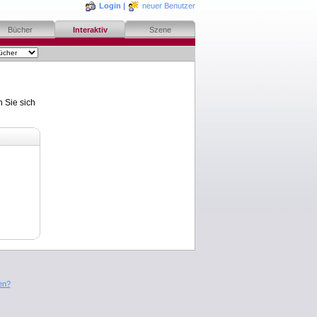
Login
|
neuer Benutzer
Bücher
Interaktiv
Szene
n Sie sich
en?