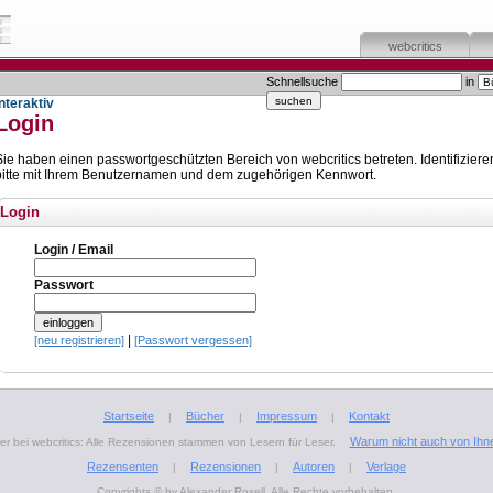
webcritics
Schnellsuche
in
Interaktiv
Login
Sie haben einen passwortgeschützten Bereich von webcritics betreten. Identifiziere
bitte mit Ihrem Benutzernamen und dem zugehörigen Kennwort.
Login
Login / Email
Passwort
|
[neu registrieren]
[Passwort vergessen]
Startseite
Bücher
Impressum
Kontakt
|
|
|
Warum nicht auch von Ihn
r bei webcritics: Alle Rezensionen stammen von Lesern für Leser.
Rezensenten
Rezensionen
Autoren
Verlage
|
|
|
Copyrights © by Alexander Rosell. Alle Rechte vorbehalten.