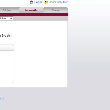
Login
|
neuer Benutzer
Bücher
Interaktiv
Szene
n Sie sich
en?