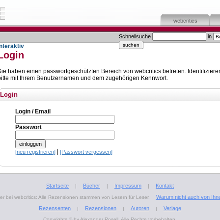
webcritics
Schnellsuche
in
Interaktiv
Login
Sie haben einen passwortgeschützten Bereich von webcritics betreten. Identifiziere
bitte mit Ihrem Benutzernamen und dem zugehörigen Kennwort.
Login
Login / Email
Passwort
|
[neu registrieren]
[Passwort vergessen]
Startseite
Bücher
Impressum
Kontakt
|
|
|
Warum nicht auch von Ihn
r bei webcritics: Alle Rezensionen stammen von Lesern für Leser.
Rezensenten
Rezensionen
Autoren
Verlage
|
|
|
Copyrights © by Alexander Rosell. Alle Rechte vorbehalten.