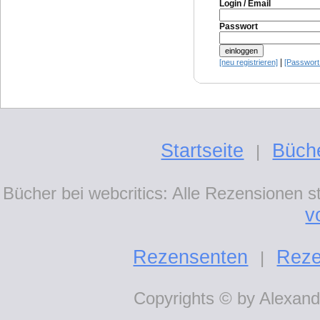
Login / Email
Passwort
|
[neu registrieren]
[Passwort
Startseite
Büch
|
Bücher bei webcritics: Alle Rezensionen 
v
Rezensenten
Reze
|
Copyrights © by Alexande