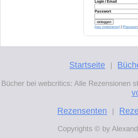
Login / Email
Passwort
|
[neu registrieren]
[Passwort
Startseite
Büch
|
Bücher bei webcritics: Alle Rezensionen 
v
Rezensenten
Reze
|
Copyrights © by Alexande