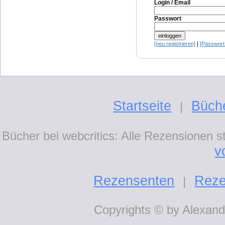
Login / Email
Passwort
|
[neu registrieren]
[Passwort
Startseite
Büch
|
Bücher bei webcritics: Alle Rezensionen 
v
Rezensenten
Reze
|
Copyrights © by Alexande