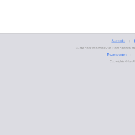
Startseite
|
Bücher bei webcritics: Alle Rezensionen 
Rezensenten
|
Copyrights © by A