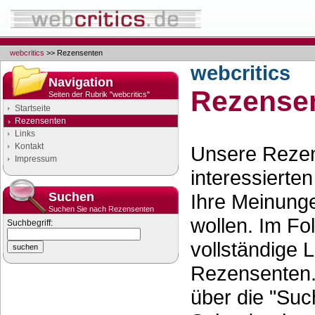
webcritics
>> Rezensenten
webcritics
Navigation
Rezense
Seiten der Rubrik "webcritics"
Startseite
Rezensenten
Links
Kontakt
Unsere Reze
Impressum
interessierte
Suchen
Ihre Meinunge
Suchen Sie nach Rezensenten
wollen. Im Fo
Suchbegriff:
vollständige L
Rezensenten.
über die "Suc