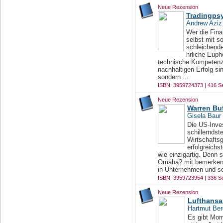
Neue Rezension
Tradingpsy
Andrew Aziz
Wer die Finan
selbst mit s
schleichende
hrliche Euph
technische Kompetenz 
nachhaltigen Erfolg si
sondern ...
ISBN: 3959724373 | 416 Se
Neue Rezension
Warren Buf
Gisela Baur
Die US-Inve
schillerndst
Wirtschafts
erfolgreichs
wie einzigartig. Denn 
Omaha? mit bemerkensw
in Unternehmen und sc
ISBN: 3959723954 | 336 Se
Neue Rezension
Lufthansa 
Hartmut Ber
Es gibt Mom