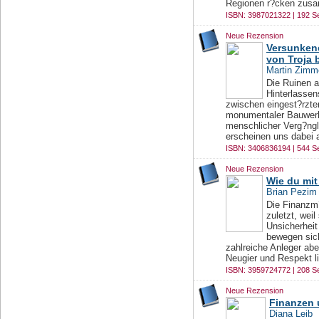
Regionen r?cken zusam
ISBN: 3987021322 | 192 Se
Neue Rezension
Versunkene
von Troja 
Martin Zim
Die Ruinen a
Hinterlassen
zwischen eingest?rzt
monumentaler Bauwerk
menschlicher Verg?ngl
erscheinen uns dabei a
ISBN: 3406836194 | 544 Se
Neue Rezension
Wie du mit
Brian Pezim
Die Finanzm?
zuletzt, wei
Unsicherheit
bewegen sic
zahlreiche Anleger abe
Neugier und Respekt lie
ISBN: 3959724772 | 208 Se
Neue Rezension
Finanzen 
Diana Leib