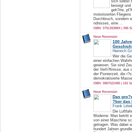
sich selbst
besiegt und
geh?rte, pl?
motorisierten Fliegens
Durchbruch, sondern e
ndnisses, eine ...
ISBN: 379139388X | 396 S
Neue Rezension
100 Jahre
Geschich
Heinrich G
Wer die Ge
einer einfachen Wahrhe
gewesen. Sie sind Zeu
der Verh?ltnisse, aus 
der Pionierzeit, die r?
demokratisierte Massen
ISBN: 3987022485 | 192 Se
Neue Rezension
Das gro?e
?ber das
Frank Litte
Die Luftfah
Moderne: Man betritt 
von einer Maschine sc
getragen. Was dabei wi
hundert Jahren grundl