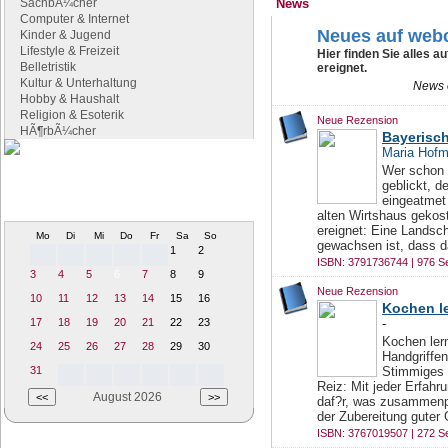
SachbÃ¼cher
News
Computer & Internet
Neues auf webc
Kinder & Jugend
Lifestyle & Freizeit
Hier finden Sie alles a
Belletristik
ereignet.
Kultur & Unterhaltung
News 
Hobby & Haushalt
Religion & Esoterik
Neue Rezension
HÃ¶rbÃ¼cher
Bayerisc
Maria Hof
Wer schon 
Literaturtermine
geblickt, 
eingeatmet
Termine und Veranstaltung rund um
die Literatur
alten Wirtshaus gekost
ereignet: Eine Landsch
Mo
Di
Mi
Do
Fr
Sa
So
gewachsen ist, dass d
1
2
ISBN: 3791736744 | 976 Se
3
4
5
6
7
8
9
Neue Rezension
10
11
12
13
14
15
16
Kochen le
17
18
19
20
21
22
23
-
Kochen lern
24
25
26
27
28
29
30
Handgriffen
31
Stimmiges w
Reiz: Mit jeder Erfah
August 2026
daf?r, was zusammenpa
der Zubereitung guter 
ISBN: 3767019507 | 272 Se