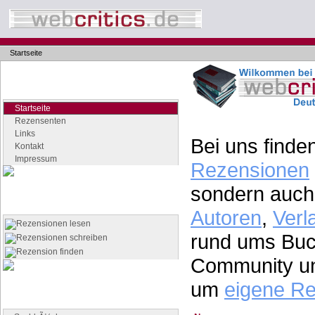
Startseite
Navigation
Seiten der Rubrik "webcritics"
Startseite
Rezensenten
Links
Bei uns finden
Kontakt
Impressum
Rezensionen
sondern auch 
Quicklinks
Die wichtigsten Seiten auf einen Klick
Autoren
,
Verl
Rezensionen lesen
rund ums Buch
Rezensionen schreiben
Rezension finden
Community un
um
eigene R
Buchgenres
Stöbern Sie nach Büchern