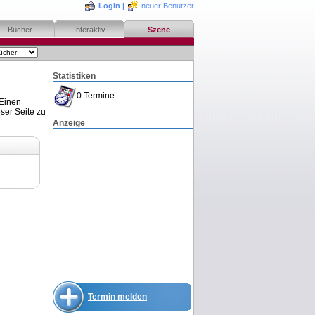
Login
|
neuer Benutzer
Bücher
Interaktiv
Szene
Statistiken
0 Termine
 Einen
ser Seite zu
Anzeige
Termin melden