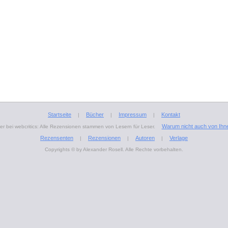
Startseite
Bücher
Impressum
Kontakt
|
|
|
Warum nicht auch von Ihn
r bei webcritics: Alle Rezensionen stammen von Lesern für Leser.
Rezensenten
Rezensionen
Autoren
Verlage
|
|
|
Copyrights © by Alexander Rosell. Alle Rechte vorbehalten.