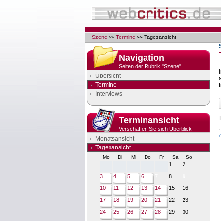
Szene
>>
Termine
>> Tagesansicht
Navigation
Seiten der Rubrik "Szene"
Übersicht
Termine
f
Interviews
Terminansicht
Verschaffen Sie sich Überblick
Monatsansicht
Tagesansicht
Mo
Di
Mi
Do
Fr
Sa
So
1
2
3
4
5
6
7
8
9
10
11
12
13
14
15
16
17
18
19
20
21
22
23
24
25
26
27
28
29
30