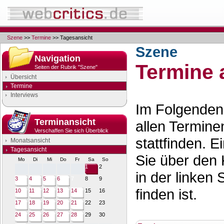
Szene
>>
Termine
>> Tagesansicht
Szene
Navigation
Termine 
Seiten der Rubrik "Szene"
Übersicht
Termine
Interviews
Im Folgenden 
Terminansicht
allen Termine
Verschaffen Sie sich Überblick
stattfinden. 
Monatsansicht
Tagesansicht
Sie über den 
Mo
Di
Mi
Do
Fr
Sa
So
1
2
in der linken 
3
4
5
6
7
8
9
finden ist.
10
11
12
13
14
15
16
17
18
19
20
21
22
23
24
25
26
27
28
29
30