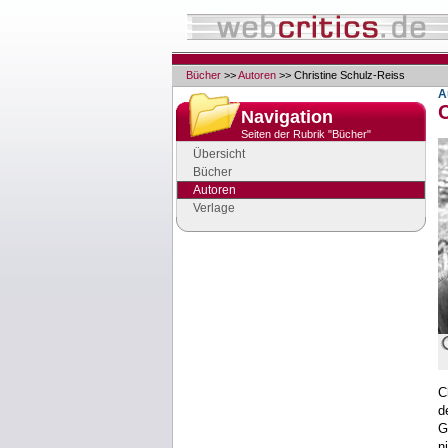
Bücher
>>
Autoren
>> Christine Schulz-Reiss
A
C
Navigation
Seiten der Rubrik "Bücher"
Übersicht
Bücher
Autoren
Verlage
Google Anzeigen
Anzeigen
C
d
n