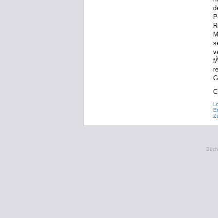
d
P
R
M
s
v
f
r
G
C
L
Er
Z
Büche