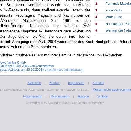
2
Fernando Magell
en Stuttgarter Nachrichten wurde sie zunÃ¤chst
olitik-Redakteurin, dann stellvertre-tende Leiterin des
3
Frida Kahlo
essorts Reportagen, Magazin und Nachrichten der
4
Marie Curie
Ã¼nchner Abendzeitung Seit 1991 ist sie
5
Nachgefragt: Phil
elbststÃ¤ndige Journalistin und schreibt fÃ¼r
6
Wer war das? Abe
erschiedene Magazine â€“ besonders gern Ã¼ber und
Ã¼r Jugendliche, wofÃ¼r sie durch ihre Tochter
eichlich Anregungen erhÃ¤lt. 2004 wurde ihr erstes Buch Nachgefragt: Politik
ustav-Heinemann-Preis nominiert.
hristine Schulz-Reiss lebt mit ihrer Familie in der NÃ¤he von MÃ¼nchen.
oewe Verlag GmbH
stellt am 19.09.2006 von Administrator
uletzt geändert am 23.09.2006 von
webcritics Administrator
Startseite
Bücher
Impressum
Kontakt
|
|
|
Warum nicht auch von Ihn
r bei webcritics: Alle Rezensionen stammen von Lesern für Leser.
Rezensenten
Rezensionen
Autoren
Verlage
|
|
|
Copyrights © by Alexander Rosell. Alle Rechte vorbehalten.