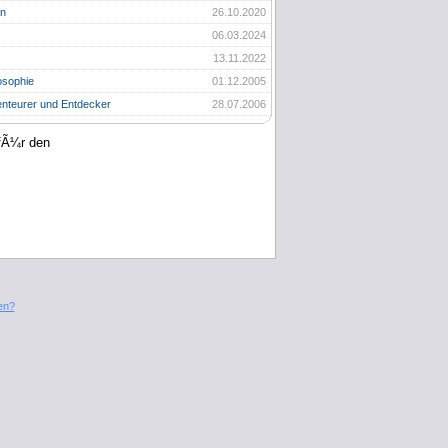
an
26.10.2020
06.03.2024
13.11.2022
osophie
01.12.2005
nteurer und Entdecker
28.07.2006
 fÃ¼r den
en?