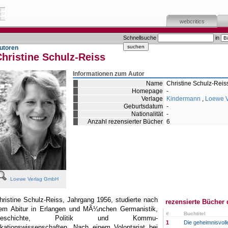
webcritics
Schnellsuche
in
utoren
hristine Schulz-Reiss
Informationen zum Autor
Name
Christine Schulz-Reis
Homepage
-
Verlage
Kindermann
,
Loewe V
Geburtsdatum
-
Nationalität
-
Anzahl rezensierter Bücher
6
Loewe Verlag GmbH
hristine Schulz-Reiss, Jahrgang 1956, studierte nach
rezensierte Bücher 
em Abitur in Erlangen und MÃ¼nchen Germanistik,
#
Buchtitel
Geschichte, Politik und Kommu-
1
Die geheimnisvoll
ikationswissenschaften. Nach einem Volontariat bei