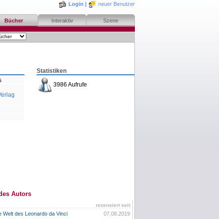
Login
|
neuer Benutzer
Bücher
Interaktiv
Szene
Statistiken
s
3986 Aufrufe
erlag
des Autors
rezensiert seit
e Welt des Leonardo da Vinci
07.08.2019