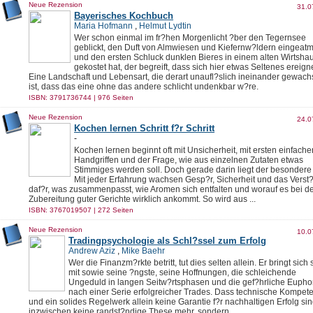
Neue Rezension
31.0
Bayerisches Kochbuch
Maria Hofmann
,
Helmut Lydtin
Wer schon einmal im fr?hen Morgenlicht ?ber den Tegernsee
geblickt, den Duft von Almwiesen und Kiefernw?ldern eingeatm
und den ersten Schluck dunklen Bieres in einem alten Wirtsha
gekostet hat, der begreift, dass sich hier etwas Seltenes ereigne
Eine Landschaft und Lebensart, die derart unaufl?slich ineinander gewac
ist, dass das eine ohne das andere schlicht undenkbar w?re.
ISBN: 3791736744 | 976 Seiten
Neue Rezension
24.0
Kochen lernen Schritt f?r Schritt
-
Kochen lernen beginnt oft mit Unsicherheit, mit ersten einfache
Handgriffen und der Frage, wie aus einzelnen Zutaten etwas
Stimmiges werden soll. Doch gerade darin liegt der besondere
Mit jeder Erfahrung wachsen Gesp?r, Sicherheit und das Verst
daf?r, was zusammenpasst, wie Aromen sich entfalten und worauf es bei d
Zubereitung guter Gerichte wirklich ankommt. So wird aus ...
ISBN: 3767019507 | 272 Seiten
Neue Rezension
10.0
Tradingpsychologie als Schl?ssel zum Erfolg
Andrew Aziz
,
Mike Baehr
Wer die Finanzm?rkte betritt, tut dies selten allein. Er bringt sich 
mit sowie seine ?ngste, seine Hoffnungen, die schleichende
Ungeduld in langen Seitw?rtsphasen und die gef?hrliche Eupho
nach einer Serie erfolgreicher Trades. Dass technische Kompet
und ein solides Regelwerk allein keine Garantie f?r nachhaltigen Erfolg sind
inzwischen keine randst?ndige These mehr, sondern ...