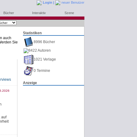
Login
|
neuer Benutzer
Bücher
Interaktiv
Szene
Statistiken
rn auch
8996 Bücher
Werden Sie
8422 Autoren
1021 Verlage
0 Termine
Anzeige
8.2026
n
 auf
rheit