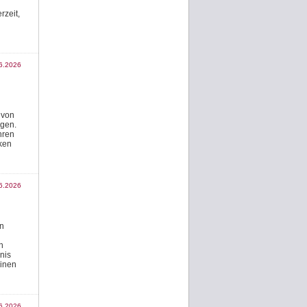
rzeit,
6.2026
 von
agen.
hren
ken
6.2026
en
n
nis
einen
6.2026