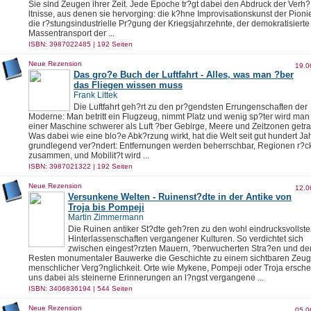
Sie sind Zeugen ihrer Zeit. Jede Epoche tr?gt dabei den Abdruck der Verh?
ltnisse, aus denen sie hervorging: die k?hne Improvisationskunst der Pionie
die r?stungsindustrielle Pr?gung der Kriegsjahrzehnte, der demokratisierte
Massentransport der ...
ISBN: 3987022485 | 192 Seiten
Neue Rezension
19.0
Das gro?e Buch der Luftfahrt - Alles, was man ?ber
das Fliegen wissen muss
Frank Littek
Die Luftfahrt geh?rt zu den pr?gendsten Errungenschaften der
Moderne: Man betritt ein Flugzeug, nimmt Platz und wenig sp?ter wird man
einer Maschine schwerer als Luft ?ber Gebirge, Meere und Zeitzonen getr
Was dabei wie eine blo?e Abk?rzung wirkt, hat die Welt seit gut hundert Ja
grundlegend ver?ndert: Entfernungen werden beherrschbar, Regionen r?c
zusammen, und Mobilit?t wird ...
ISBN: 3987021322 | 192 Seiten
Neue Rezension
12.0
Versunkene Welten - Ruinenst?dte in der Antike von
Troja bis Pompeji
Martin Zimmermann
Die Ruinen antiker St?dte geh?ren zu den wohl eindrucksvollst
Hinterlassenschaften vergangener Kulturen. So verdichtet sich
zwischen eingest?rzten Mauern, ?berwucherten Stra?en und de
Resten monumentaler Bauwerke die Geschichte zu einem sichtbaren Zeug
menschlicher Verg?nglichkeit. Orte wie Mykene, Pompeji oder Troja ersch
uns dabei als steinerne Erinnerungen an l?ngst vergangene ...
ISBN: 3406836194 | 544 Seiten
Neue Rezension
05.0