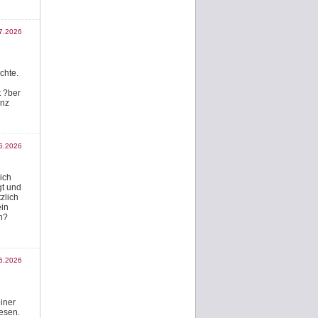
7.2026
chte.
t ?ber
anz
6.2026
ich
gt und
zlich
ein
h?
6.2026
iner
esen.