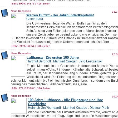
ISBN: 3959724373 | 416 Seiten
Neue Rezension
03.0
Warren Buffett - Der Jahrhundertkapitalist
Gisela Baur
Die US-Investmentlegende Warren Buffett geh?rt zu den
schillerndsten Pers?nlichkeiten der modernen Wirtschaftsgeschi
Sein Aufstieg vom Zeitungsjungen zum erfolgreichsten Investor
unserer Zeit ist ebenso beeindruckend wie einzigartig. Denn sei
80 Jahren investiert das ?Orakel von Omaha? mit bemerkenswerter Konst
und Weitsicht ?beraus erfolgreich in Unternehmen und schuf so ?ber ...
ISBN: 3959723954 | 336 Seiten
Neue Rezension
22.0
Lufthansa - Die ersten 100 Jahre
Hartmut Berghoff
,
Manfred Grieger
,
J?rg Lesczenski
Es gibt Momente in der Geschichte, in denen der Mensch ?ber s
selbst hinausw?chst ? in denen K?hnheit die Schwerkraft besie
ein Traum, der Jahrtausende lang nur dem Himmel geh?rte, pl?t
Wirklichkeit wird. Die Erfindung des motorisierten Fliegens war 
solcher Moment: nicht blo? ein technischer Durchbruch, sondern eine Ersc
tterung des menschlichen Selbstverst?ndnisses, eine ...
ISBN: 379139388X | 396 Seiten
Neue Rezension
19.0
100 Jahre Lufthansa - Alle Flugzeuge und ihre
Geschichte
Heinrich Gro?bongardt
,
Manfred Knappe
,
Dietmar Plath
Wer die Geschichte der Luftfahrt verstehen m?chte, kommt an e
einfachen Wahrheit nicht vorbei: Flugzeuge sind nie blo?e Maschinen gew