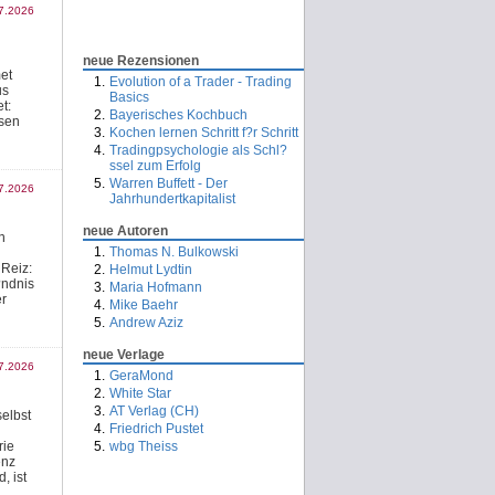
7.2026
neue Rezensionen
et
Evolution of a Trader - Trading
us
Basics
t:
Bayerisches Kochbuch
hsen
Kochen lernen Schritt f?r Schritt
Tradingpsychologie als Schl?
ssel zum Erfolg
Warren Buffett - Der
7.2026
Jahrhundertkapitalist
neue Autoren
n
Thomas N. Bulkowski
 Reiz:
Helmut Lydtin
?ndnis
Maria Hofmann
er
Mike Baehr
Andrew Aziz
neue Verlage
7.2026
GeraMond
White Star
AT Verlag (CH)
selbst
Friedrich Pustet
rie
wbg Theiss
enz
, ist