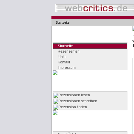
Startseite
Navigation
Seiten der Rubrik "webcritics"
Startseite
Rezensenten
Links
Kontakt
Impressum
Quicklinks
Die wichtigsten Seiten auf einen Klick
Rezensionen lesen
Rezensionen schreiben
Rezension finden
Buchgenres
Stöbern Sie nach Büchern