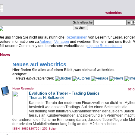
webcritics
Schnellsuche
in
Bei uns finden Sie nicht nur ausführliche
Rezensionen
von Lesern für Leser, sonde
weitere Informationen zu
Autoren
,
Verlagen
und weiteren Themen rund ums Buch. 
Teil unserer Community und bereichern webcritics um
eigene Rezensionen
.
News
Neues auf webcritics
Hier finden Sie alles auf einen Blick, was sich auf webcritics
ereignet.
News ein-/ausblenden:
Neue Rezension
07.0
Evolution of a Trader - Trading Basics
Thomas N. Bulkowski
Kaum ein Terrain der modernen Finanzwelt ist so dicht mit Mythe
besiedelt wie das des Tradings. Auf der einen Seite steht die
Vorstellung vom intuitiven Ausnahmek?nner, der aus dem Bauch
heraus an Kursbewegungen antizipiert und ein Verm?gen macht,
der anderen die n?chterne Erinnerung daran, dass die ?berw?ltigende Meh
der privaten Marktteilnehmer langfristig an den M?rkten scheitert ...
ISBN: 3689320755 | 256 Seiten