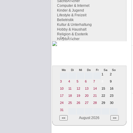
SachbÃ¼cher
Computer & Internet
Kinder & Jugend
Lifestyle & Freizeit
Belletristik
Kultur & Unterhaltung
Hobby & Haushalt
Religion & Esoterik
HÃ¶rbÃ¼cher
Literaturtermine
Termine und Veranstaltung rund um
die Literatur
Mo
Di
Mi
Do
Fr
Sa
So
1
2
3
4
5
6
7
8
9
10
11
12
13
14
15
16
17
18
19
20
21
22
23
24
25
26
27
28
29
30
31
August 2026