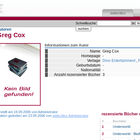
webcritics
Schnellsuche
in
utoren
Greg Cox
Informationen zum Autor
Name
Greg Cox
Homepage
-
Verlage
Dino Entertainment
,
P
Geburtsdatum
-
Nationalität
-
Anzahl rezensierter Bücher
3
stellt am 19.09.2006 von Administrator
rezensierte Bücher 
uletzt geändert am 23.09.2006 von
webcritics Administrator
#
Buchtitel
1
Underworld
2
Underworld - Blut