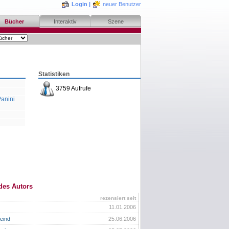
Login
|
neuer Benutzer
Bücher
Interaktiv
Szene
Statistiken
3759 Aufrufe
anini
des Autors
rezensiert seit
11.01.2006
feind
25.06.2006