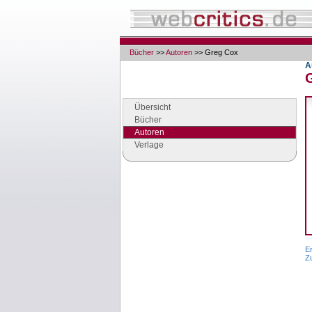
Bücher
>>
Autoren
>> Greg Cox
A
Navigation
Seiten der Rubrik "Bücher"
Übersicht
Bücher
Autoren
Verlage
Google Anzeigen
Anzeigen
Er
Z