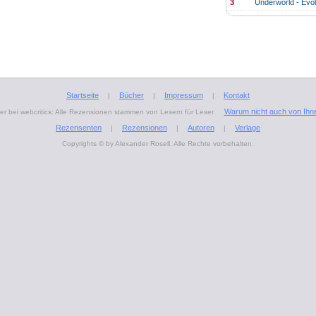
3
Underworld - Evol
Startseite
Bücher
Impressum
Kontakt
|
|
|
Warum nicht auch von Ihn
r bei webcritics: Alle Rezensionen stammen von Lesern für Leser.
Rezensenten
Rezensionen
Autoren
Verlage
|
|
|
Copyrights © by Alexander Rosell. Alle Rechte vorbehalten.