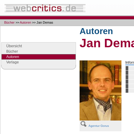
Bücher
>>
Autoren
>> Jan Demas
Autoren
Navigation
Jan Dem
Seiten der Rubrik "Bücher"
Übersicht
Bücher
Autoren
Verlage
Info
Google Anzeigen
Anzeigen
Agentur Gorus