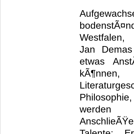
Aufgewac
bodenstÃ¤n
Westfalen, 
Jan Demas 
etwas Anst
kÃ¶nn
Literatu
Philosophie
werden
AnschlieÃŸe
Talente: E