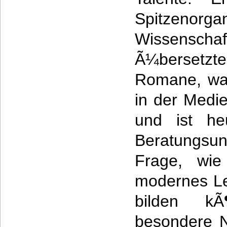
Spitzenorga
Wissensch
Ã¼bersetz
Romane, war
in der Medi
und ist he
Beratungs
Frage, wie
modernes Le
bilden kÃ
besondere N