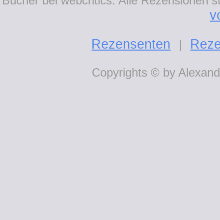
Bücher bei webcritics: Alle Rezensionen 
v
Rezensenten
Reze
|
Copyrights © by Alexande