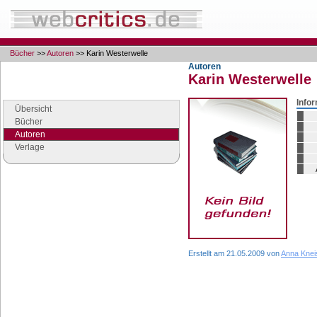
Bücher
>>
Autoren
>> Karin Westerwelle
Autoren
Karin Westerwelle
Navigation
Seiten der Rubrik "Bücher"
Info
Übersicht
Bücher
Autoren
Verlage
Google Anzeigen
Anzeigen
Erstellt am 21.05.2009 von
Anna Knei