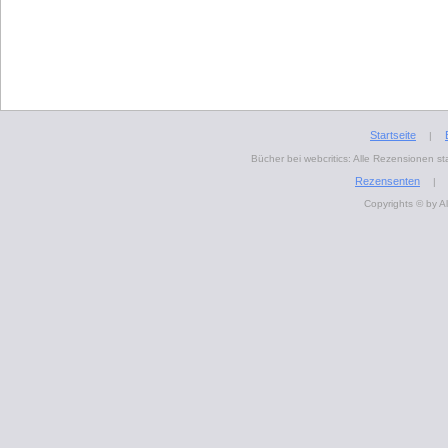
Startseite
|
Bücher bei webcritics: Alle Rezensionen 
Rezensenten
|
Copyrights © by A