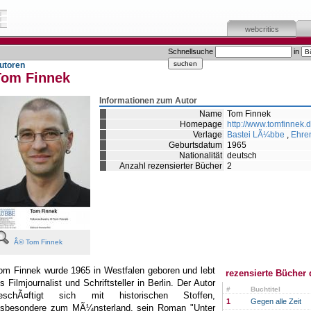
webcritics
Schnellsuche
in
utoren
Tom Finnek
Informationen zum Autor
Name
Tom Finnek
Homepage
http://www.tomfinnek.d
Verlage
Bastei LÃ¼bbe
,
Ehre
Geburtsdatum
1965
Nationalität
deutsch
Anzahl rezensierter Bücher
2
Â© Tom Finnek
om Finnek wurde 1965 in Westfalen geboren und lebt
rezensierte Bücher 
ls Filmjournalist und Schriftsteller in Berlin. Der Autor
#
Buchtitel
eschÃ¤ftigt sich mit historischen Stoffen,
1
Gegen alle Zeit
nsbesondere zum MÃ¼nsterland, sein Roman "Unter