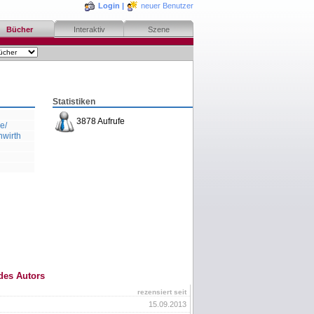
Login
|
neuer Benutzer
Bücher
Interaktiv
Szene
Statistiken
3878 Aufrufe
e/
nwirth
des Autors
rezensiert seit
15.09.2013