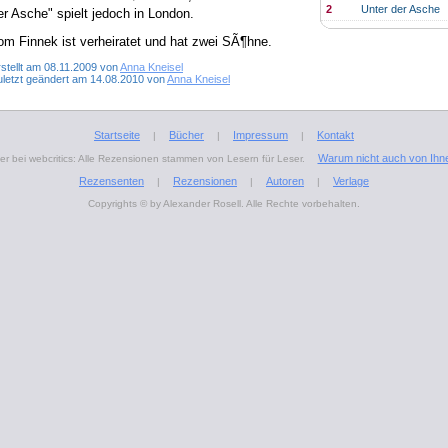
2
Unter der Asche
er Asche" spielt jedoch in London.
om Finnek ist verheiratet und hat zwei SÃ¶hne.
stellt am 08.11.2009 von
Anna Kneisel
uletzt geändert am 14.08.2010 von
Anna Kneisel
Startseite
Bücher
Impressum
Kontakt
|
|
|
Warum nicht auch von Ihn
r bei webcritics: Alle Rezensionen stammen von Lesern für Leser.
Rezensenten
Rezensionen
Autoren
Verlage
|
|
|
Copyrights © by Alexander Rosell. Alle Rechte vorbehalten.