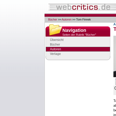
Bücher
>>
Autoren
>> Tom Finnek
A
Navigation
Seiten der Rubrik "Bücher"
Übersicht
Bücher
Autoren
Verlage
Google Anzeigen
Anzeigen
T
a
b
i