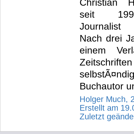
Christian 
seit 19
Journalist
Nach drei J
einem Ver
Zeitschri
selbstÃ¤ndig
Buchautor u
Holger Much, 
Erstellt am 19
Zuletzt geänd