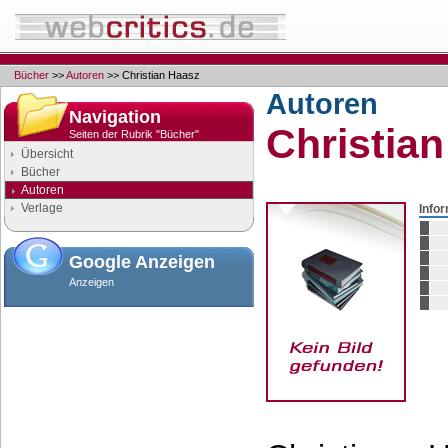
Bücher
>>
Autoren
>> Christian Haasz
Autoren
Navigation
Christia
Seiten der Rubrik "Bücher"
Übersicht
Bücher
Autoren
Verlage
Info
Google Anzeigen
Anzeigen