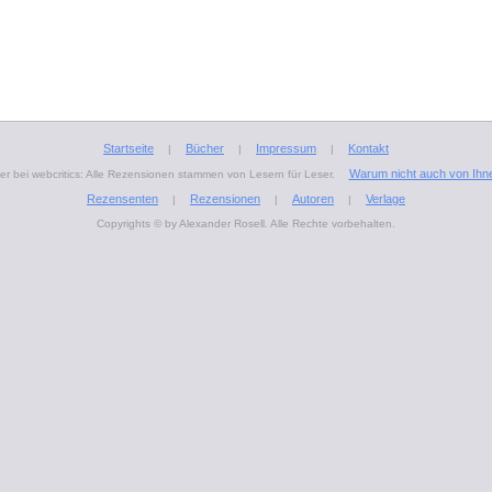
Startseite
Bücher
Impressum
Kontakt
|
|
|
Warum nicht auch von Ihn
r bei webcritics: Alle Rezensionen stammen von Lesern für Leser.
Rezensenten
Rezensionen
Autoren
Verlage
|
|
|
Copyrights © by Alexander Rosell. Alle Rechte vorbehalten.