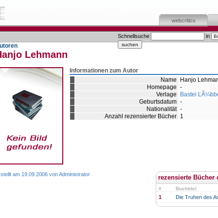
webcritics
Schnellsuche
in
utoren
Hanjo Lehmann
Informationen zum Autor
Name
Hanjo Lehma
Homepage
-
Verlage
Bastei LÃ¼bb
Geburtsdatum
-
Nationalität
-
Anzahl rezensierter Bücher
1
stellt am 19.09.2006 von Administrator
rezensierte Bücher 
#
Buchtitel
1
Die Truhen des A