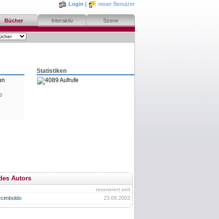
Login
|
neuer Benutzer
Bücher
Interaktiv
Szene
Statistiken
nn
4089 Aufrufe
e
des Autors
rezensiert seit
rcimboldo
23.09.2003