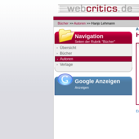
Bücher
>>
Autoren
>> Hanjo Lehmann
A
Navigation
Seiten der Rubrik "Bücher"
Übersicht
Bücher
Autoren
Verlage
Google Anzeigen
Anzeigen
Er