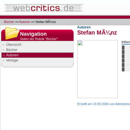
Bücher
>>
Autoren
>> Stefan MÃ¼nz
Autoren
Stefan MÃ¼nz
Navigation
Seiten der Rubrik "Bücher"
Info
Übersicht
Bücher
Autoren
Verlage
Google Anzeigen
Anzeigen
Erstellt am 19.09.2006 von Administra