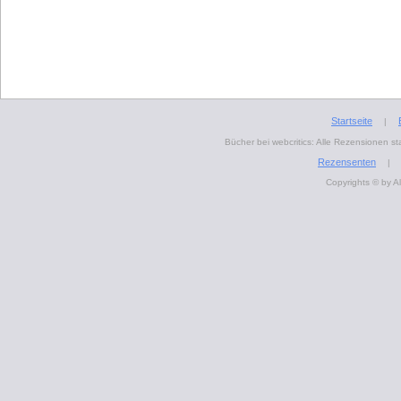
Startseite
|
Bücher bei webcritics: Alle Rezensionen 
Rezensenten
|
Copyrights © by A