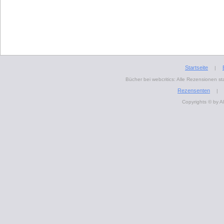
Startseite
|
Bücher bei webcritics: Alle Rezensionen 
Rezensenten
|
Copyrights © by A