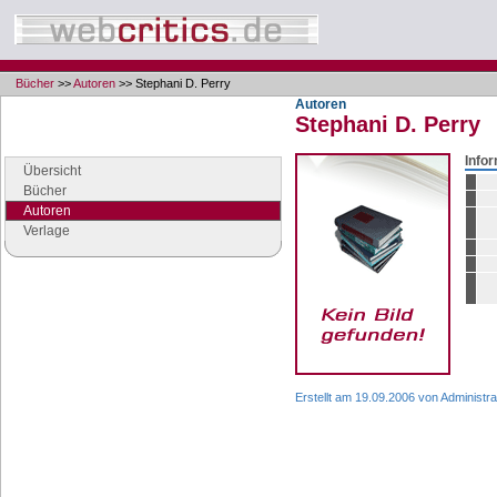
Bücher
>>
Autoren
>> Stephani D. Perry
Autoren
Stephani D. Perry
Navigation
Seiten der Rubrik "Bücher"
Info
Übersicht
Bücher
Autoren
Verlage
Google Anzeigen
Anzeigen
Erstellt am 19.09.2006 von Administra