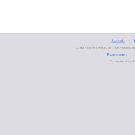
Startseite
|
Bücher bei webcritics: Alle Rezensionen 
Rezensenten
|
Copyrights © by A