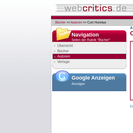
Bücher
>>
Autoren
>> Curt Hunnius
A
Navigation
Seiten der Rubrik "Bücher"
Übersicht
Bücher
Autoren
Verlage
Google Anzeigen
Anzeigen
E