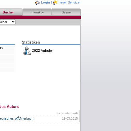
Login
|
neuer Benutzer
Bücher
Interaktiv
Szene
Statistiken
us
2622 Aufrufe
des Autors
rezensiert seit
eutisches WÃ¶rterbuch
19.03.2015