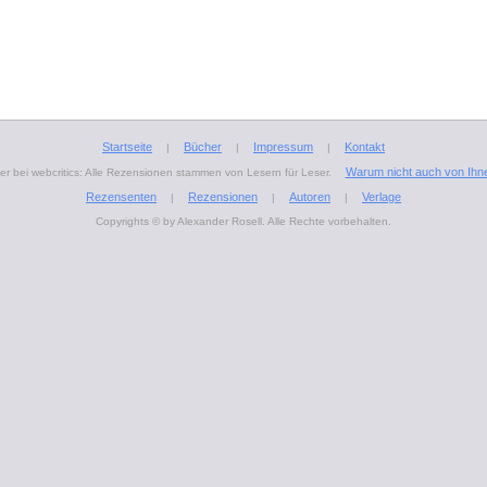
Startseite
Bücher
Impressum
Kontakt
|
|
|
Warum nicht auch von Ihn
r bei webcritics: Alle Rezensionen stammen von Lesern für Leser.
Rezensenten
Rezensionen
Autoren
Verlage
|
|
|
Copyrights © by Alexander Rosell. Alle Rechte vorbehalten.