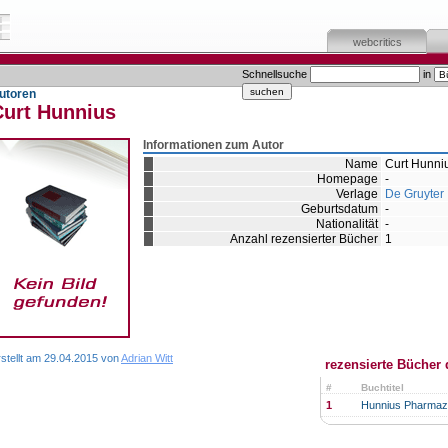
webcritics
Schnellsuche
in
utoren
Curt Hunnius
Informationen zum Autor
Name
Curt Hunni
Homepage
-
Verlage
De Gruyter
Geburtsdatum
-
Nationalität
-
Anzahl rezensierter Bücher
1
rstellt am 29.04.2015 von
Adrian Witt
rezensierte Bücher 
#
Buchtitel
1
Hunnius Pharmaz