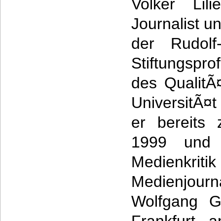
Volker Lili
Journalist u
der Rudolf-
Stiftungspro
des QualitÃ
UniversitÃ¤
er bereits
1999 und
Medie
Medienjourn
Wolfgang Go