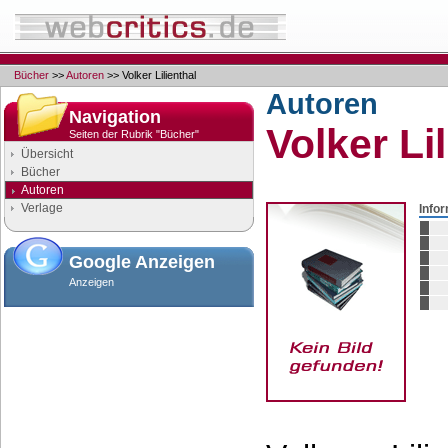
Bücher
>>
Autoren
>> Volker Lilienthal
Autoren
Navigation
Volker Li
Seiten der Rubrik "Bücher"
Übersicht
Bücher
Autoren
Verlage
Info
Google Anzeigen
Anzeigen