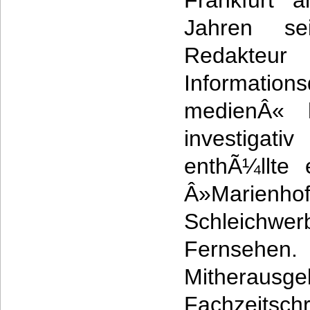
Frankfurt 
Jahren sei
Reda
Informati
medienÂ« 
investigat
enthÃ¼llte
Â»Marien
Schleich
Fernsehen. 
Mitherausge
Fachzeitsch