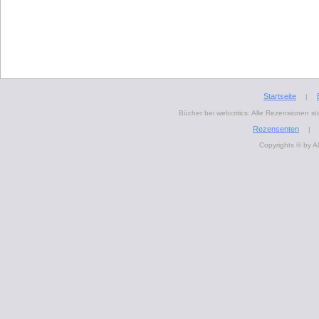
Startseite
|
Bücher bei webcritics: Alle Rezensionen 
Rezensenten
|
Copyrights © by A