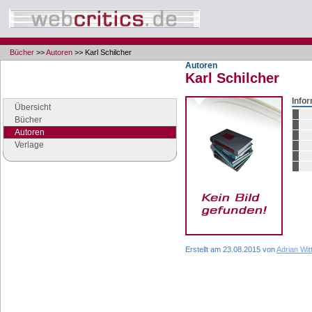
Bücher
>>
Autoren
>> Karl Schilcher
Autoren
Karl Schilcher
Navigation
Seiten der Rubrik "Bücher"
Info
Übersicht
Bücher
Autoren
Verlage
Google Anzeigen
Anzeigen
Erstellt am 23.08.2015 von
Adrian Wit