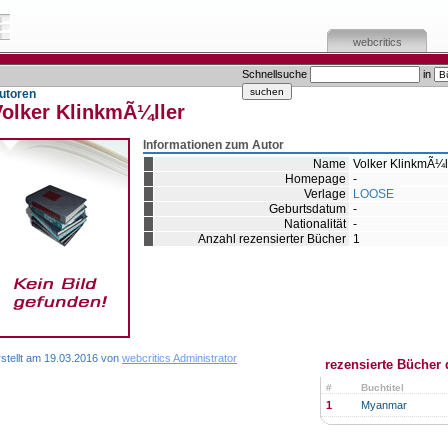
webcritics
Schnellsuche
in
utoren
Volker KlinkmÃ¼ller
Informationen zum Autor
Name
Volker KlinkmÃ¼l
Homepage
-
Verlage
LOOSE
Geburtsdatum
-
Nationalität
-
Anzahl rezensierter Bücher
1
rstellt am 19.03.2016 von
webcritics Administrator
rezensierte Bücher 
#
Buchtitel
1
Myanmar