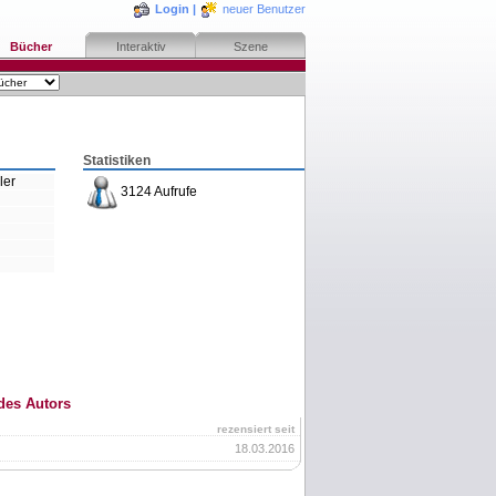
Login
|
neuer Benutzer
Bücher
Interaktiv
Szene
Statistiken
ler
3124 Aufrufe
des Autors
rezensiert seit
18.03.2016