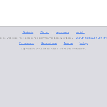
Startseite
Bücher
Impressum
Kontakt
|
|
|
Warum nicht auch von Ihn
r bei webcritics: Alle Rezensionen stammen von Lesern für Leser.
Rezensenten
Rezensionen
Autoren
Verlage
|
|
|
Copyrights © by Alexander Rosell. Alle Rechte vorbehalten.