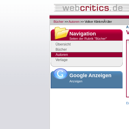
Bücher
>>
Autoren
>> Volker KlinkmÃ¼ller
A
Navigation
Seiten der Rubrik "Bücher"
Übersicht
Bücher
Autoren
Verlage
Google Anzeigen
Anzeigen
E