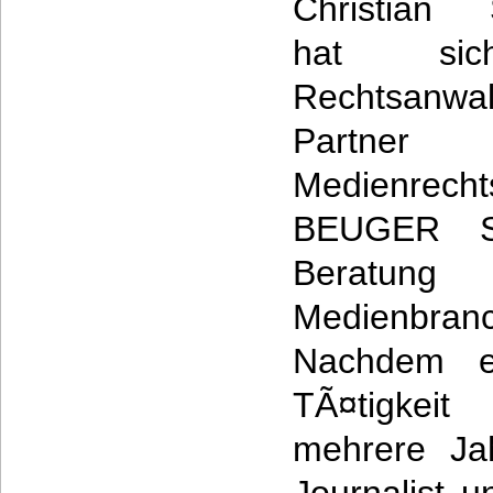
Christian 
hat si
Rechtsanw
Partne
Medienre
BEUGER S
Beratung 
Medienbran
Nachdem er
TÃ¤tigkei
mehrere Jah