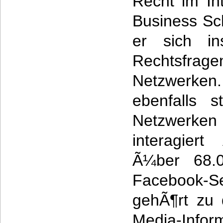
Recht im In
Business Sch
er sich in
Rechtsfr
Netzwerken.
ebenfalls s
Netzwerk
interagier
Ã¼ber 68.0
Facebook-
gehÃ¶rt zu 
Media-Info