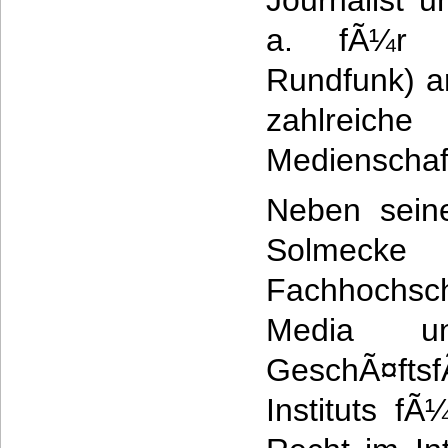
Journalist 
a. fÃ¼r 
Rundfunk) ar
zahlreich
Medienschaf
Neben seiner
Solmecke L
Fachhochsch
Media u
GeschÃ¤ftsf
Instituts f