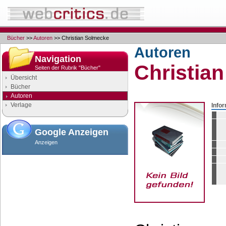
Bücher
>>
Autoren
>> Christian Solmecke
Autoren
Navigation
Christia
Seiten der Rubrik "Bücher"
Übersicht
Bücher
Autoren
Verlage
Info
Google Anzeigen
Anzeigen