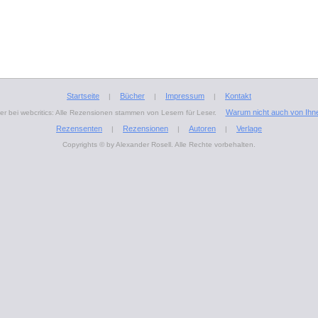
Startseite
Bücher
Impressum
Kontakt
|
|
|
Warum nicht auch von Ihn
r bei webcritics: Alle Rezensionen stammen von Lesern für Leser.
Rezensenten
Rezensionen
Autoren
Verlage
|
|
|
Copyrights © by Alexander Rosell. Alle Rechte vorbehalten.