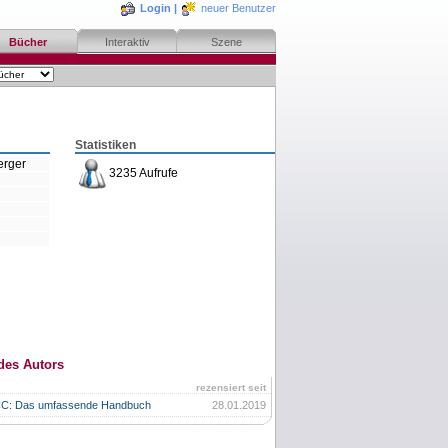
Login
|
neuer Benutzer
Bücher
Interaktiv
Szene
Statistiken
erger
3235 Aufrufe
des Autors
rezensiert seit
CC: Das umfassende Handbuch
28.01.2019