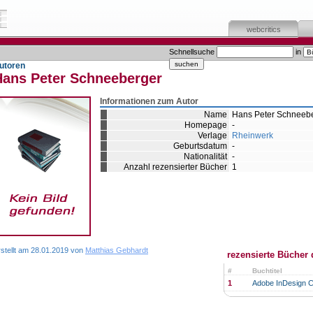
webcritics
Schnellsuche
in
utoren
Hans Peter Schneeberger
Informationen zum Autor
Name
Hans Peter Schneeb
Homepage
-
Verlage
Rheinwerk
Geburtsdatum
-
Nationalität
-
Anzahl rezensierter Bücher
1
rstellt am 28.01.2019 von
Matthias Gebhardt
rezensierte Bücher 
#
Buchtitel
1
Adobe InDesign 