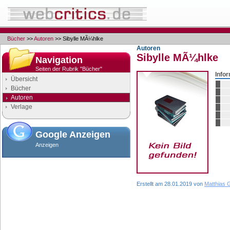
Bücher
>>
Autoren
>> Sibylle MÃ¼hlke
Autoren
Sibylle MÃ¼hlke
Navigation
Seiten der Rubrik "Bücher"
Info
Übersicht
Bücher
Autoren
Verlage
Google Anzeigen
Anzeigen
Erstellt am 28.01.2019 von
Matthias 