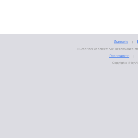
Startseite
|
Bücher bei webcritics: Alle Rezensionen 
Rezensenten
|
Copyrights © by A