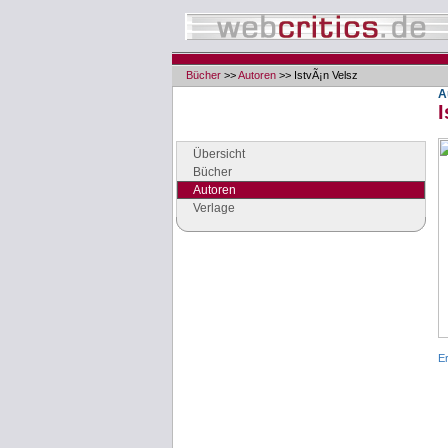
Bücher
>>
Autoren
>> IstvÃ¡n Velsz
A
I
Navigation
Seiten der Rubrik "Bücher"
Übersicht
Bücher
Autoren
Verlage
Google Anzeigen
Anzeigen
E