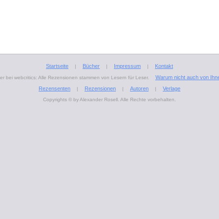
Startseite
Bücher
Impressum
Kontakt
|
|
|
Warum nicht auch von Ihn
r bei webcritics: Alle Rezensionen stammen von Lesern für Leser.
Rezensenten
Rezensionen
Autoren
Verlage
|
|
|
Copyrights © by Alexander Rosell. Alle Rechte vorbehalten.