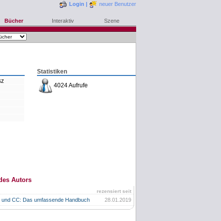
Login
|
neuer Benutzer
Bücher
Interaktiv
Szene
Statistiken
sz
4024 Aufrufe
des Autors
rezensiert seit
ic und CC: Das umfassende Handbuch
28.01.2019