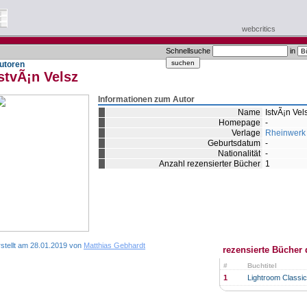
webcritics
Schnellsuche
in
utoren
stvÃ¡n Velsz
Informationen zum Autor
Name
IstvÃ¡n Vel
Homepage
-
Verlage
Rheinwerk
Geburtsdatum
-
Nationalität
-
Anzahl rezensierter Bücher
1
rstellt am 28.01.2019 von
Matthias Gebhardt
rezensierte Bücher 
#
Buchtitel
1
Lightroom Class