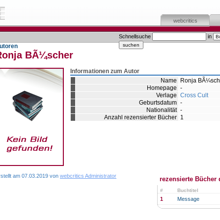
webcritics
Schnellsuche
in
utoren
Ronja BÃ¼scher
Informationen zum Autor
Name
Ronja BÃ¼sch
Homepage
-
Verlage
Cross Cult
Geburtsdatum
-
Nationalität
-
Anzahl rezensierter Bücher
1
rstellt am 07.03.2019 von
webcritics Administrator
rezensierte Bücher 
#
Buchtitel
1
Message