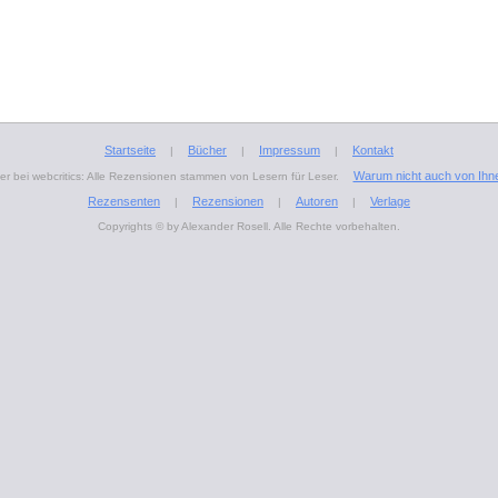
Startseite
Bücher
Impressum
Kontakt
|
|
|
Warum nicht auch von Ihn
r bei webcritics: Alle Rezensionen stammen von Lesern für Leser.
Rezensenten
Rezensionen
Autoren
Verlage
|
|
|
Copyrights © by Alexander Rosell. Alle Rechte vorbehalten.