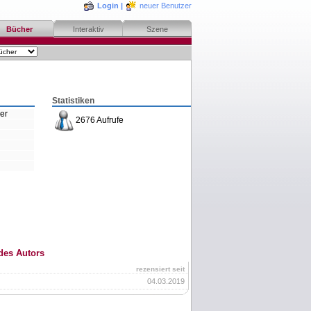
Login
|
neuer Benutzer
Bücher
Interaktiv
Szene
Statistiken
er
2676 Aufrufe
des Autors
rezensiert seit
04.03.2019