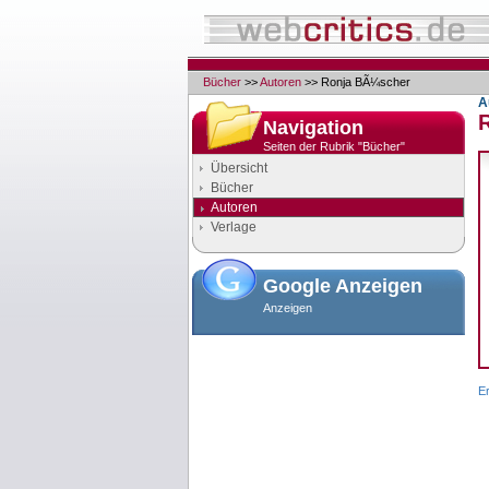
Bücher
>>
Autoren
>> Ronja BÃ¼scher
A
Navigation
Seiten der Rubrik "Bücher"
Übersicht
Bücher
Autoren
Verlage
Google Anzeigen
Anzeigen
E