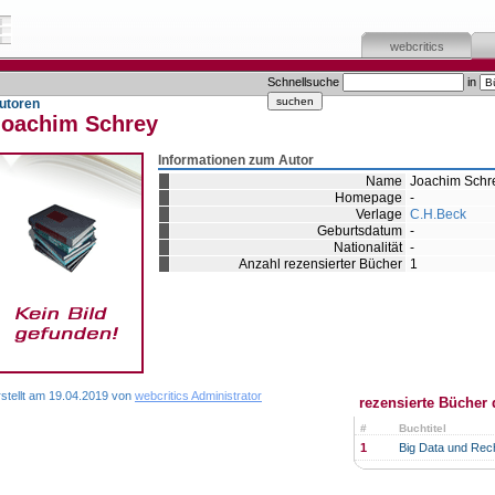
webcritics
Schnellsuche
in
utoren
Joachim Schrey
Informationen zum Autor
Name
Joachim Schr
Homepage
-
Verlage
C.H.Beck
Geburtsdatum
-
Nationalität
-
Anzahl rezensierter Bücher
1
rstellt am 19.04.2019 von
webcritics Administrator
rezensierte Bücher 
#
Buchtitel
1
Big Data und Rec