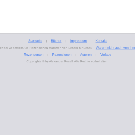
Startseite
Bücher
Impressum
Kontakt
|
|
|
Warum nicht auch von Ihn
r bei webcritics: Alle Rezensionen stammen von Lesern für Leser.
Rezensenten
Rezensionen
Autoren
Verlage
|
|
|
Copyrights © by Alexander Rosell. Alle Rechte vorbehalten.