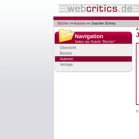
Bücher
>>
Autoren
>> Joachim Schrey
A
Navigation
Seiten der Rubrik "Bücher"
Übersicht
Bücher
Autoren
Verlage
Google Anzeigen
Anzeigen
E