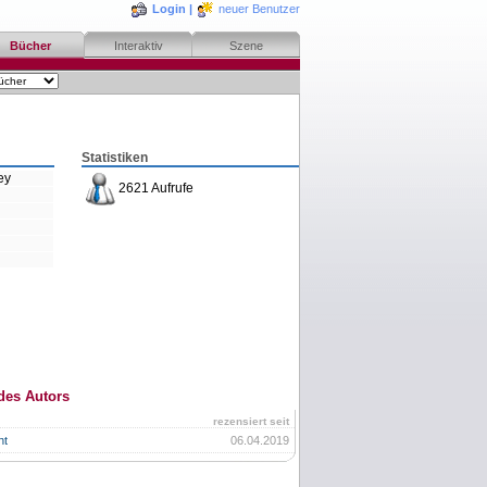
Login
|
neuer Benutzer
Bücher
Interaktiv
Szene
Statistiken
ey
2621 Aufrufe
des Autors
rezensiert seit
ht
06.04.2019