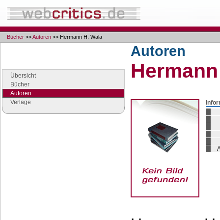
Bücher
>>
Autoren
>> Hermann H. Wala
Autoren
Navigation
Hermann 
Seiten der Rubrik "Bücher"
Übersicht
Bücher
Autoren
Verlage
Info
Google Anzeigen
Anzeigen
A