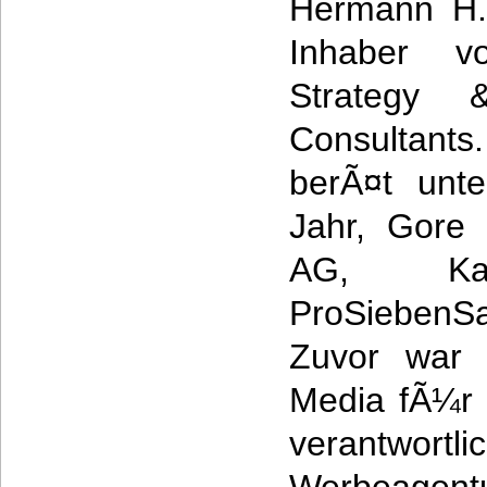
Hermann H.
Inhaber v
Strategy 
Consultants.
berÃ¤t unt
Jahr, Gore
AG, Kab
ProSiebenSa
Zuvor war 
Media fÃ¼r 
verantwortl