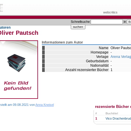
webcritics
Schnellsuche
in
utoren
Oliver Pautsch
Informationen zum Autor
Name
Oliver Pauts
Homepage
-
Verlage
Arena Verla
Geburtsdatum
-
Nationalität
-
Anzahl rezensierter Bücher
1
rstellt am 09.08.2021 von
Anna Kneisel
rezensierte Bücher 
#
Buchtitel
1
Vico Drachenbrude