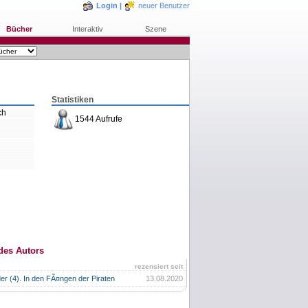
Login
|
neuer Benutzer
Bücher
Interaktiv
Szene
Statistiken
ch
1544 Aufrufe
g
des Autors
rezensiert seit
r (4). In den FÃ¤ngen der Piraten
13.08.2020