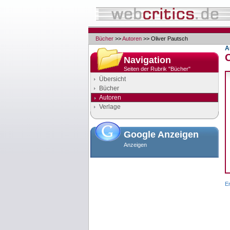
Bücher
>>
Autoren
>> Oliver Pautsch
A
Navigation
Seiten der Rubrik "Bücher"
Übersicht
Bücher
Autoren
Verlage
Google Anzeigen
Anzeigen
E