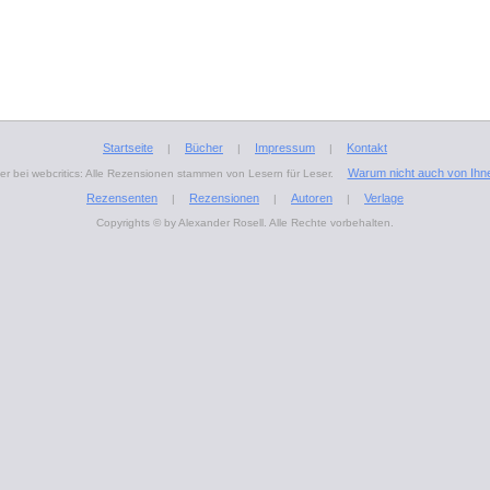
Startseite
Bücher
Impressum
Kontakt
|
|
|
Warum nicht auch von Ihn
r bei webcritics: Alle Rezensionen stammen von Lesern für Leser.
Rezensenten
Rezensionen
Autoren
Verlage
|
|
|
Copyrights © by Alexander Rosell. Alle Rechte vorbehalten.