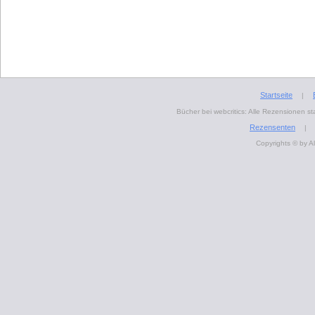
Startseite
|
Bücher bei webcritics: Alle Rezensionen 
Rezensenten
|
Copyrights © by A