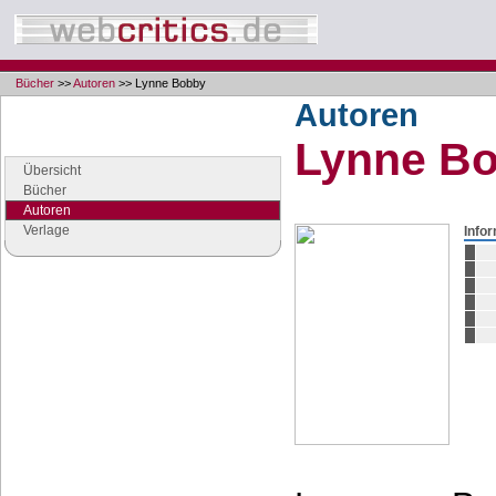
Bücher
>>
Autoren
>> Lynne Bobby
Autoren
Navigation
Lynne B
Seiten der Rubrik "Bücher"
Übersicht
Bücher
Autoren
Verlage
Info
Google Anzeigen
Anzeigen