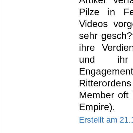
Artikel ver
Pilze in F
Videos vorge
sehr gesch?t
ihre Verdie
und ihr w
Engagemen
Ritterord
Member oft h
Empire).
Erstellt am 21