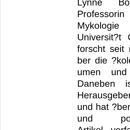
Lynne Bo
Professo
Mykologie
Universit?t 
forscht sei
ber die ?ko
umen und 
Daneben is
Herausgebe
und hat ?ber
und popul?