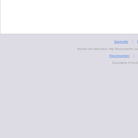
Startseite
|
Bücher bei webcritics: Alle Rezensionen 
Rezensenten
|
Copyrights © by A