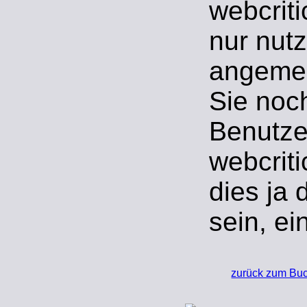
webcrit
nur nut
angemel
Sie noc
Benutze
webcrit
dies ja 
sein, ei
zurück zum Bu