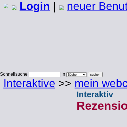
Login
|
neuer Benu
Schnellsuche
in
Interaktive
>>
mein webcr
Interaktiv
Rezensi