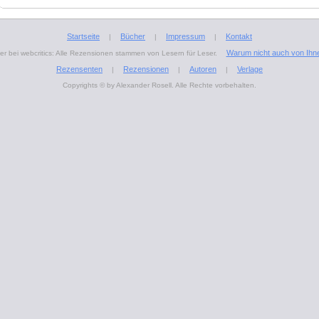
Startseite
Bücher
Impressum
Kontakt
|
|
|
Warum nicht auch von Ihn
r bei webcritics: Alle Rezensionen stammen von Lesern für Leser.
Rezensenten
Rezensionen
Autoren
Verlage
|
|
|
Copyrights © by Alexander Rosell. Alle Rechte vorbehalten.