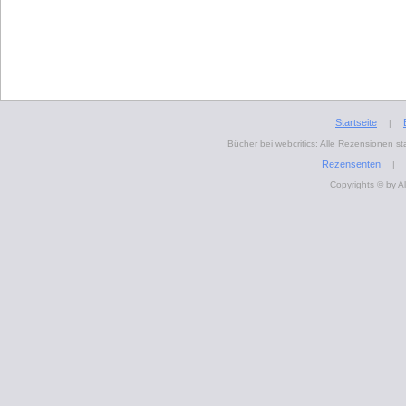
Startseite
|
Bücher bei webcritics: Alle Rezensionen 
Rezensenten
|
Copyrights © by A