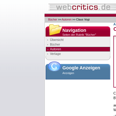
Bücher
>>
Autoren
>> Claus Vogt
A
Navigation
Seiten der Rubrik "Bücher"
Übersicht
Bücher
Autoren
Verlage
Google Anzeigen
Anzeigen
C
B
a
W