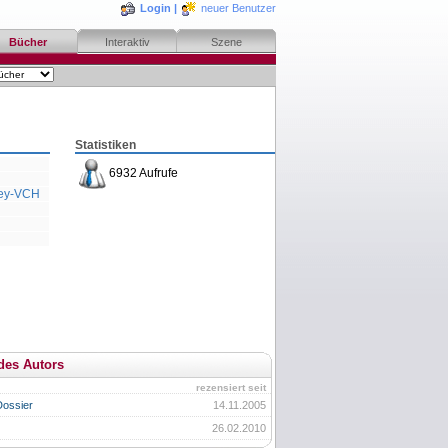
Login
|
neuer Benutzer
Bücher
Interaktiv
Szene
Statistiken
6932 Aufrufe
ey-VCH
des Autors
rezensiert seit
ossier
14.11.2005
26.02.2010