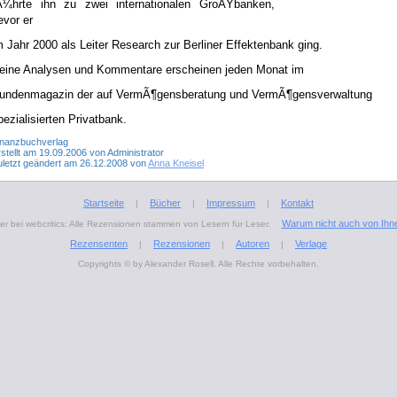
Ã¼hrte ihn zu zwei internationalen GroÃŸbanken,
evor er
m Jahr 2000 als Leiter Research zur Berliner Effektenbank ging.
eine Analysen und Kommentare erscheinen jeden Monat im
undenmagazin der auf VermÃ¶gensberatung und VermÃ¶gensverwaltung
pezialisierten Privatbank.
inanzbuchverlag
stellt am 19.09.2006 von Administrator
uletzt geändert am 26.12.2008 von
Anna Kneisel
Startseite
Bücher
Impressum
Kontakt
|
|
|
Warum nicht auch von Ihn
r bei webcritics: Alle Rezensionen stammen von Lesern für Leser.
Rezensenten
Rezensionen
Autoren
Verlage
|
|
|
Copyrights © by Alexander Rosell. Alle Rechte vorbehalten.