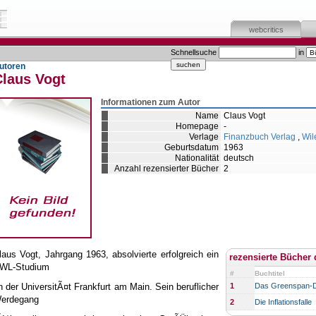
webcritics
Schnellsuche
in
utoren
Claus Vogt
Informationen zum Autor
Name
Claus Vogt
Homepage
-
Verlage
Finanzbuch Verlag
,
Wil
Geburtsdatum
1963
Nationalität
deutsch
Anzahl rezensierter Bücher
2
laus Vogt, Jahrgang 1963, absolvierte erfolgreich ein
rezensierte Bücher 
WL-Studium
#
Buchtitel
n der UniversitÃ¤t Frankfurt am Main. Sein beruflicher
1
Das Greenspan-D
erdegang
2
Die Inflationsfalle