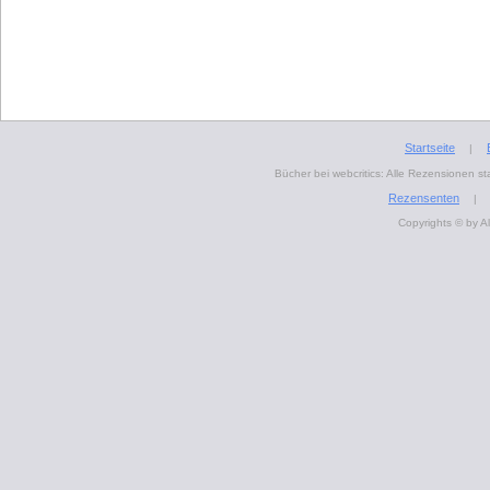
Startseite
|
Bücher bei webcritics: Alle Rezensionen 
Rezensenten
|
Copyrights © by A