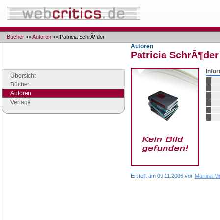
Bücher
>>
Autoren
>> Patricia SchrÃ¶der
Autoren
Patricia SchrÃ¶der
Navigation
Seiten der Rubrik "Bücher"
Info
Übersicht
Bücher
Autoren
Verlage
Google Anzeigen
Anzeigen
Erstellt am 09.11.2006 von
Martina Me