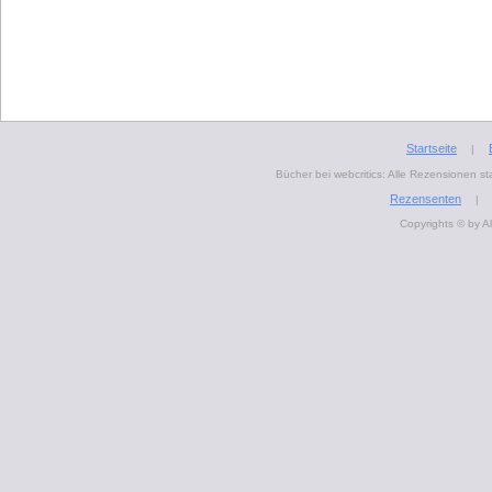
Startseite
|
Bücher bei webcritics: Alle Rezensionen 
Rezensenten
|
Copyrights © by A