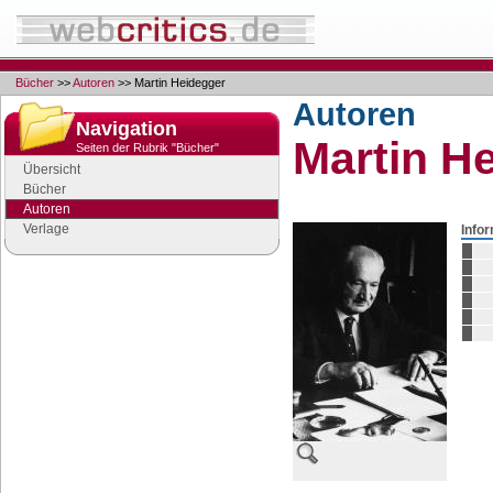
Bücher
>>
Autoren
>> Martin Heidegger
Autoren
Navigation
Martin H
Seiten der Rubrik "Bücher"
Übersicht
Bücher
Autoren
Verlage
Info
Google Anzeigen
Anzeigen