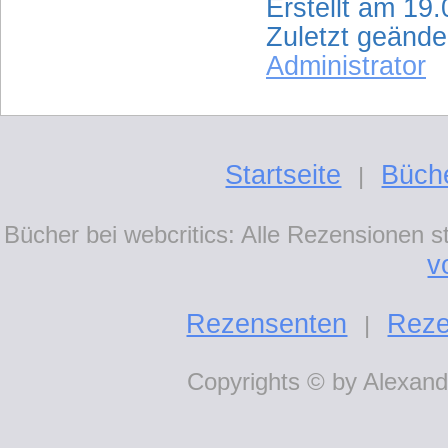
Erstellt am 19
Zuletzt geänd
Administrator
Startseite
Büch
|
Bücher bei webcritics: Alle Rezensionen 
v
Rezensenten
Reze
|
Copyrights © by Alexande