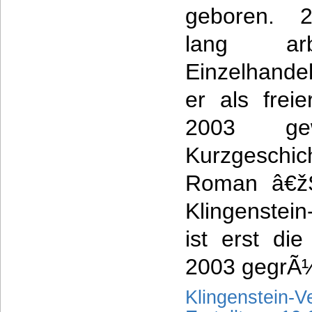
geboren. 
lang ar
Einzelhande
er als frei
2003 ge
Kurzgeschic
Roman â€žS
Klingenstein
ist erst die
2003 gegrÃ¼
Klingenstein-V