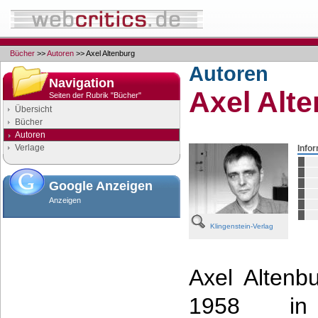
Bücher
>>
Autoren
>> Axel Altenburg
Autoren
Navigation
Axel Alt
Seiten der Rubrik "Bücher"
Übersicht
Bücher
Autoren
Verlage
Info
Google Anzeigen
Anzeigen
Klingenstein-Verlag
Axel Altenb
1958 in