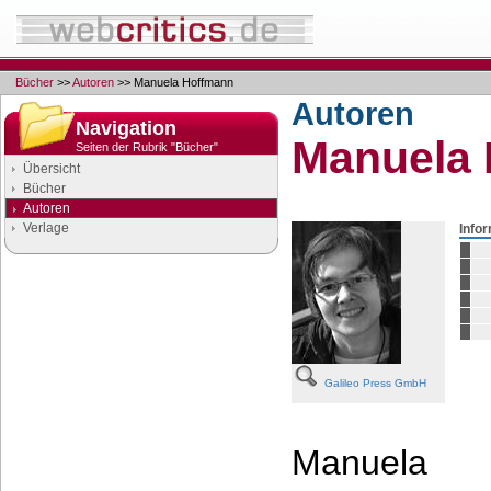
Bücher
>>
Autoren
>> Manuela Hoffmann
Autoren
Navigation
Manuela
Seiten der Rubrik "Bücher"
Übersicht
Bücher
Autoren
Verlage
Info
Google Anzeigen
Anzeigen
Galileo Press GmbH
Manuela H