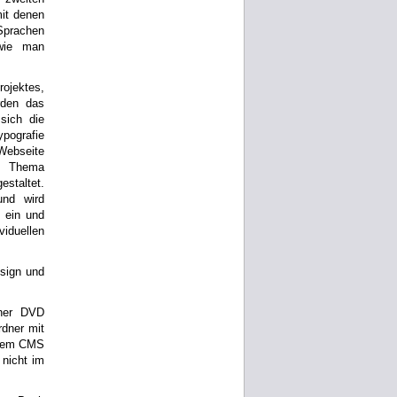
mit denen
Sprachen
 wie man
rojektes,
rden das
sich die
ypografie
Webseite
m Thema
staltet.
nd wird
e ein und
viduellen
sign und
iner DVD
rdner mit
 dem CMS
nicht im