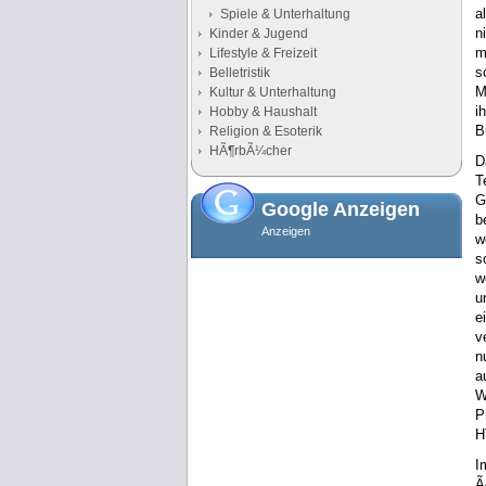
a
Spiele & Unterhaltung
n
Kinder & Jugend
m
Lifestyle & Freizeit
s
Belletristik
M
Kultur & Unterhaltung
i
Hobby & Haushalt
B
Religion & Esoterik
HÃ¶rbÃ¼cher
D
T
G
Google Anzeigen
b
Anzeigen
w
s
w
u
e
v
n
a
W
P
H
I
Ã