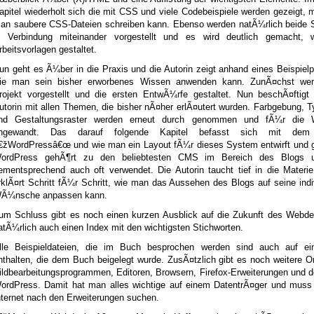
apitel wiederholt sich die mit CSS und viele Codebeispiele werden gezeigt, 
an saubere CSS-Dateien schreiben kann. Ebenso werden natÃ¼rlich beide 
n Verbindung miteinander vorgestellt und es wird deutlich gemacht,
rbeitsvorlagen gestaltet.
un geht es Ã¼ber in die Praxis und die Autorin zeigt anhand eines Beispielp
ie man sein bisher erworbenes Wissen anwenden kann. ZunÃ¤chst we
rojekt vorgestellt und die ersten EntwÃ¼rfe gestaltet. Nun beschÃ¤ftigt 
utorin mit allen Themen, die bisher nÃ¤her erlÃ¤utert wurden. Farbgebung, T
nd Gestaltungsraster werden erneut durch genommen und fÃ¼r die 
ngewandt. Das darauf folgende Kapitel befasst sich mit de
€žWordPressâ€œ und wie man ein Layout fÃ¼r dieses System entwirft und ge
ordPress gehÃ¶rt zu den beliebtesten CMS im Bereich des Blogs u
ementsprechend auch oft verwendet. Die Autorin taucht tief in die Materi
rklÃ¤rt Schritt fÃ¼r Schritt, wie man das Aussehen des Blogs auf seine indi
Ã¼nsche anpassen kann.
um Schluss gibt es noch einen kurzen Ausblick auf die Zukunft des Webde
atÃ¼rlich auch einen Index mit den wichtigsten Stichworten.
lle Beispieldateien, die im Buch besprochen werden sind auch auf e
nthalten, die dem Buch beigelegt wurde. ZusÃ¤tzlich gibt es noch weitere O
ildbearbeitungsprogrammen, Editoren, Browsern, Firefox-Erweiterungen und
ordPress. Damit hat man alles wichtige auf einem DatentrÃ¤ger und muss 
nternet nach den Erweiterungen suchen.