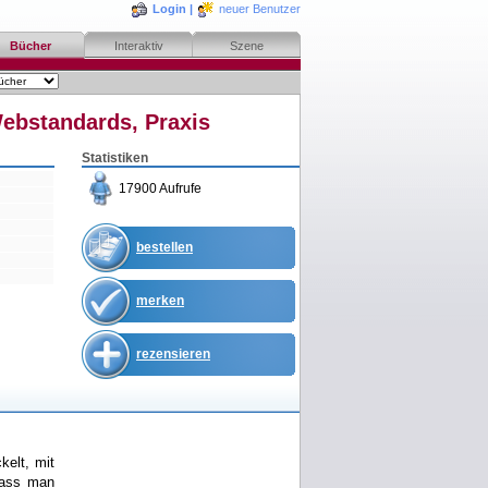
Login
|
neuer Benutzer
Bücher
Interaktiv
Szene
ebstandards, Praxis
Statistiken
17900 Aufrufe
bestellen
merken
rezensieren
kelt, mit
dass man