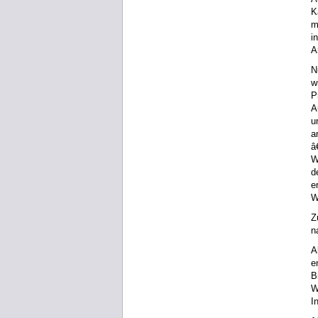
K
m
i
A
N
w
P
A
u
a
â
W
d
e
W
Z
n
A
e
B
W
I