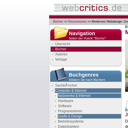
Bücher
>>
Rezensionen
>> Modernes Webdesign: Gest
B
Navigation
Seiten der Rubrik "Bücher"
Übersicht
Bücher
Autoren
Verlage
Buchgenres
Stöbern Sie nach Büchern
SachbÃ¼cher
Computer & Internet
Netzwerke & Internet
Hardware
Software
R
Programmieren
J
Grafik & Design
D
Betriebssysteme
d
Datenbanken