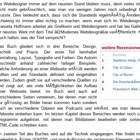
ls Webdesigner immer auf dem neusten Stand bleiben muss, denn vieles ist
icht mehr gebrÃ¤uchlich, was man vor wenigen Jahren noch unbedingt 
usste. Dies bedeutet auch, dass sich die Standards regelmÃ¤ÃŸig Ã¤nder
chwierig ist immer alles richtig zu machen, wenn man sich im Webdesign
anuela Hoffmann arbeitet als Grafikerin und Webdesignerin und hat bei Gali
hr neustes Werk mit dem Titel â€žModernes Webdesignâ€œ verÃ¶ffentlicht. 
uch halten, was der Titel verspricht?
as Buch gliedert sich in drei Bereiche: Design,
weitere Rezensione
echnik und Praxis. Der erste Teil beinhaltet
#
Buchtitel
estaltung, Layout, Typografie und Farben. Die Autorin
1
Septimus Heap, P
eschreibt anhand zahlreicher farbiger Beispiele,
2
City of Glass
elche Anforderung an einer Webseite erfÃ¼llt werden
ollten und wie Standards definiert und eingehalten
3
City of Bones
erden. Zudem greift sie auf verschiedene Quellen zu
4
Die DrachenkÃ¤mp
nd zeigt auf, wie viele MÃ¶glichkeiten der Aufbau
5
Praxisbuch Web 
iner Webseite bietet. Im Buch wird auch auf
erschiedene Seiten verwiesen, bei denen man nicht
ur gÃ¼nstig an Bilder heran kommen kann sondern
uch an verschiedene Dateien wie Podcasts und erklÃ¤rt, wie man diese
ebseite einbetten kann. Im letzten Kapitel dieses Bereiches werden noch z
rogramme aufgelistet, mit denen man Bilddateien bearbeiten oder sortie
TML-Code schreiben kann.
m zweiten Teil des Buches wird auf die Technik eingegangen. Hier findet 
œberblick Ã¼ber (X)HTML und eine Auflistung der wichtigsten Elemente. Im