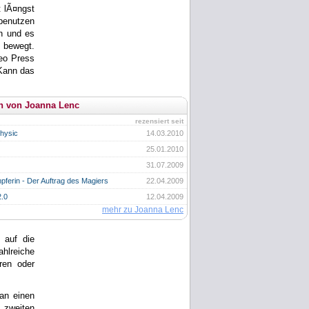
 lÃ¤ngst
benutzen
n und es
 bewegt.
leo Press
Kann das
n von Joanna Lenc
rezensiert seit
hysic
14.03.2010
25.01.2010
31.07.2009
ferin - Der Auftrag des Magiers
22.04.2009
2.0
12.04.2009
mehr zu Joanna Lenc
 auf die
ahlreiche
ren oder
man einen
 zweiten