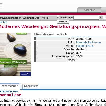
webcritics
Schnellsuche
in
altungsprinzipien, Webstandards, Praxis
ücher
Modernes Webdesign: Gestaltungsprinzipien, W
Informationen zum Buch
ISBN
3836211092
Autor
Manuela Hoffmann
Verlag
Galileo Press
Sprache
deutsch
Seiten
367
Erscheinungsjahr
2008
Extras
-
Rezensionen
Klappentext
ezension von
oanna Lenc
as Internet bewegt sich immer weiter fort und neue Techniken werden entwic
enen man Webseiten im Browser prÃ¤sentieren kann. Dies fÃ¼hrt dazu, 