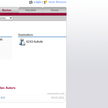
Login
|
neuer Benutzer
Bücher
Interaktiv
Szene
Statistiken
kl
6243 Aufrufe
des Autors
rezensiert seit
 4.3
09.03.2011