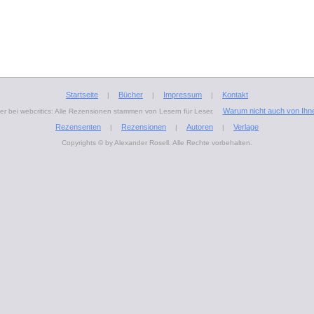
Startseite
Bücher
Impressum
Kontakt
|
|
|
Warum nicht auch von Ihn
r bei webcritics: Alle Rezensionen stammen von Lesern für Leser.
Rezensenten
Rezensionen
Autoren
Verlage
|
|
|
Copyrights © by Alexander Rosell. Alle Rechte vorbehalten.