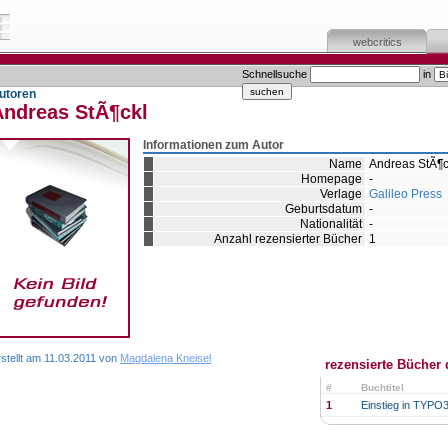
webcritics
Schnellsuche
in
utoren
Andreas StÃ¶ckl
Informationen zum Autor
Name
Andreas StÃ¶c
Homepage
-
Verlage
Galileo Press
Geburtsdatum
-
Nationalität
-
Anzahl rezensierter Bücher
1
stellt am 11.03.2011 von
Magdalena Kneisel
rezensierte Bücher 
#
Buchtitel
1
Einstieg in TYPO3