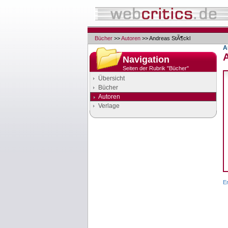
Bücher
>>
Autoren
>> Andreas StÃ¶ckl
A
Navigation
Seiten der Rubrik "Bücher"
Übersicht
Bücher
Autoren
Verlage
Google Anzeigen
Anzeigen
Er