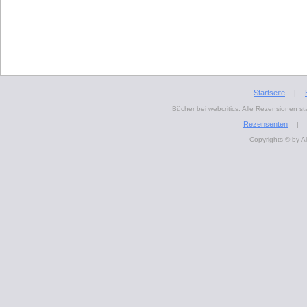
Startseite
|
Bücher bei webcritics: Alle Rezensionen 
Rezensenten
|
Copyrights © by A